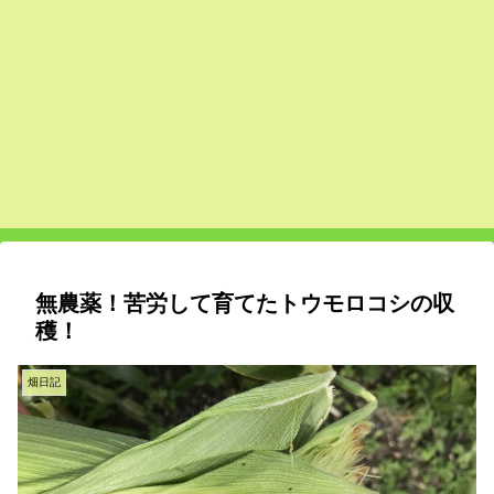
無農薬！苦労して育てたトウモロコシの収
穫！
畑日記