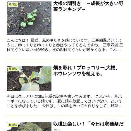
大根の間引き ～成長が大きい野
畑日記
菜ランキング～
こんにちは！ 最近、風の冷たさを感じています。三寒四温というよ
うに、ゆっくりとゆっくりと春はやってくるんですね。 三寒四温 三
日間ぐらい寒い日が続き、次の四日間ぐらいが暖かくなる。これが
くりかえされること。 今日やることは下記のとおりです。...
畑を彩れ！ブロッコリー,大根、
畑日記
ホウレンソウを植える。
今日は久しぶりに畑日記系の記事を書いてみます。 これが今、草ボ
ーボーになっている畑です。 夏に畑を放置してはいけない。という
ことを学びました。 今日は、この草を抜いて土作りをして、野菜た
ちを植えていこうと思います。 まずは、抜け！！！！！ ...
収穫は楽しい！「今日は収穫祭だ
畑日記
～」